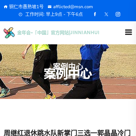
铜仁市愚熟坡1号
afflicted@msn.com
工作时间: 早上9点 - 下午6点
案例中心
首页
案例中心
周继红退休跳水队新掌门三选一郭晶晶冷门