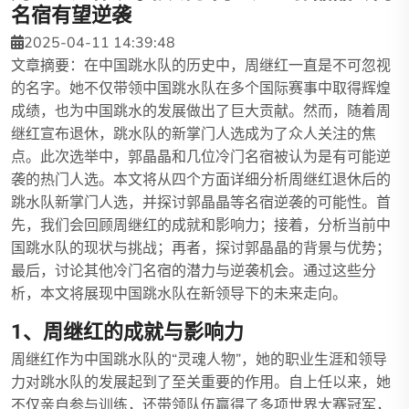
名宿有望逆袭
2025-04-11 14:39:48
文章摘要：在中国跳水队的历史中，周继红一直是不可忽视
的名字。她不仅带领中国跳水队在多个国际赛事中取得辉煌
成绩，也为中国跳水的发展做出了巨大贡献。然而，随着周
继红宣布退休，跳水队的新掌门人选成为了众人关注的焦
点。此次选举中，郭晶晶和几位冷门名宿被认为是有可能逆
袭的热门人选。本文将从四个方面详细分析周继红退休后的
跳水队新掌门人选，并探讨郭晶晶等名宿逆袭的可能性。首
先，我们会回顾周继红的成就和影响力；接着，分析当前中
国跳水队的现状与挑战；再者，探讨郭晶晶的背景与优势；
最后，讨论其他冷门名宿的潜力与逆袭机会。通过这些分
析，本文将展现中国跳水队在新领导下的未来走向。
1、周继红的成就与影响力
周继红作为中国跳水队的“灵魂人物”，她的职业生涯和领导
力对跳水队的发展起到了至关重要的作用。自上任以来，她
不仅亲自参与训练，还带领队伍赢得了多项世界大赛冠军，